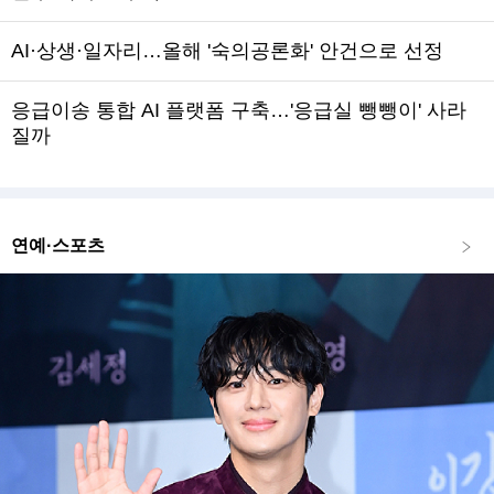
AI·상생·일자리…올해 '숙의공론화' 안건으로 선정
응급이송 통합 AI 플랫폼 구축…'응급실 뺑뺑이' 사라
질까
연예·스포츠