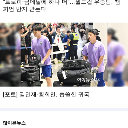
"트로피·금메달에 하나 더"…월드컵 우승팀, 챔
피언 반지 받는다
[포토] 김민재-황희찬, 씁쓸한 귀국
많이본뉴스