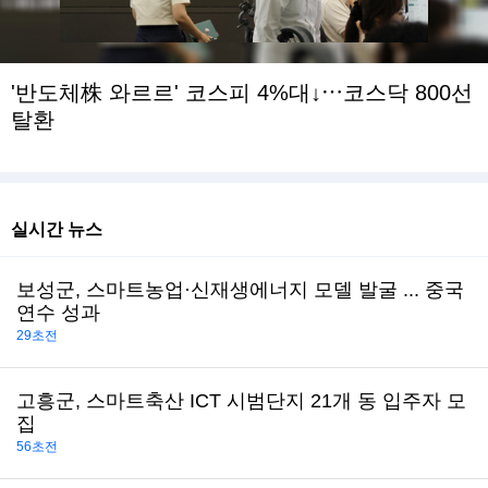
'반도체株 와르르' 코스피 4%대↓⋯코스닥 800선
탈환
실시간 뉴스
보성군, 스마트농업·신재생에너지 모델 발굴 ... 중국
연수 성과
29초전
고흥군, 스마트축산 ICT 시범단지 21개 동 입주자 모
집
56초전