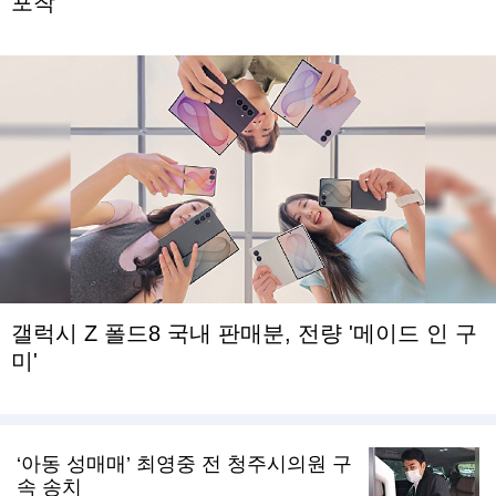
포착
갤럭시 Z 폴드8 국내 판매분, 전량 '메이드 인 구
미'
‘아동 성매매’ 최영중 전 청주시의원 구
속 송치