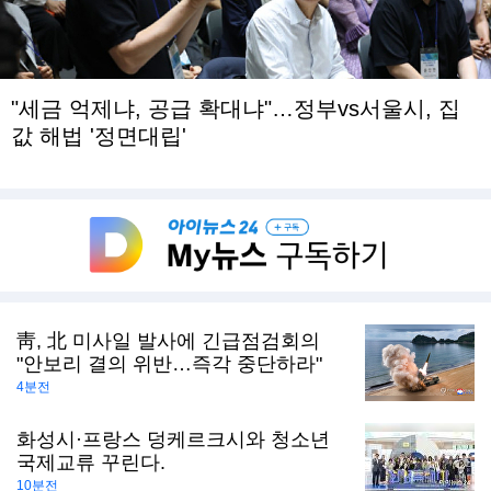
"세금 억제냐, 공급 확대냐"…정부vs서울시, 집
값 해법 '정면대립'
靑, 北 미사일 발사에 긴급점검회의
"안보리 결의 위반…즉각 중단하라"
4분전
화성시·프랑스 덩케르크시와 청소년
국제교류 꾸린다.
10분전