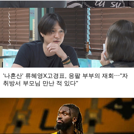
'나혼산' 류혜영X고경표, 응팔 부부의 재회⋯"자
취방서 부모님 만난 적 있다"