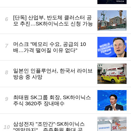
[단독] 산업부, 반도체 클러스터 공
모 추진…SK하이닉스도 신청 가능
머스크 "메모리 수요, 공급의 10
배…가격 떨어질 이유 없다"
일본인 인플루언서, 한국서 라이브
방송 중 사망
최태원 SK그룹 회장, SK하이닉스
주식 3620주 장내매수
삼성전자 "조만간"·SK하이닉스
"연말까지"…주주환원 확대 공식