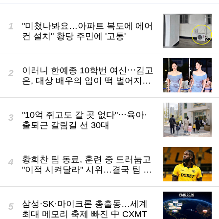
"미쳤나봐요…아파트 복도에 에어
컨 설치" 황당 주민에 '고통'
이러니 한예종 10학번 여신⋯김고
은, 대상 배우의 입이 떡 벌어지는
실물 미모 [엔터포커싱]
"10억 쥐고도 갈 곳 없다"⋯육아·
출퇴근 갈림길 선 30대
황희찬 팀 동료, 훈련 중 드러눕고
"이적 시켜달라" 시위…결국 팀 훈
련까지 취소
삼성·SK·마이크론 총출동…세계
최대 메모리 축제 빠진 中 CXMT