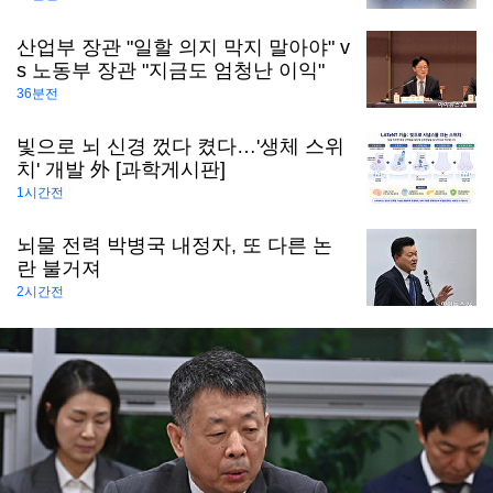
산업부 장관 "일할 의지 막지 말아야" v
s 노동부 장관 "지금도 엄청난 이익"
36분전
빛으로 뇌 신경 껐다 켰다…'생체 스위
치' 개발 外 [과학게시판]
1시간전
뇌물 전력 박병국 내정자, 또 다른 논
란 불거져
2시간전