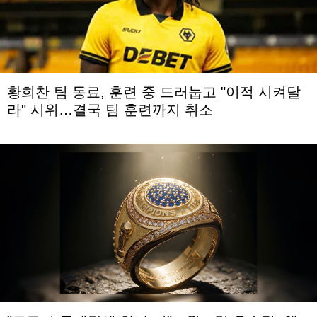
황희찬 팀 동료, 훈련 중 드러눕고 "이적 시켜달
라" 시위…결국 팀 훈련까지 취소