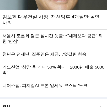
김보현 대우건설 사장, 재선임후 4개월만 돌연
사의
서울시 토론회 달군 실시간 댓글⋯"세제보다 공급" 외
친 '민심'
청년은 전세난, 집주인은 세금…'엇갈린 한숨'
기도산업 "상장 후 케파 50% 확대⋯2030년 매출 5000
억"
니어스랩, 피지컬AI 드론 앞세워 코스닥 '노크'
정치