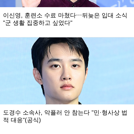
이신영, 훈련소 수료 마쳤다⋯뒤늦은 입대 소식
"군 생활 집중하고 싶었다"
도경수 소속사, 악플러 안 참는다 "민·형사상 법
적 대응"(공식)