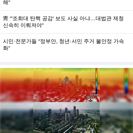
해"
靑 "'조희대 탄핵 공감' 보도 사실 아냐…대법관 제청
신속히 이뤄져야"
시민·전문가들 "정부안, 청년·서민 주거 불안정 가속
화"