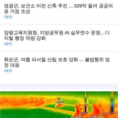
영광군, 보건소 이전 신축 추진 ... 329억 들여 공공의
료 거점 조성
1분전
양평교육지원청, 지방공무원 AI 실무연수 운영…디
지털 행정 역량 강화
1분전
화순군, 여름 피서철 산림 보호 강화 ... 불법행위 엄
정 대응
1분전