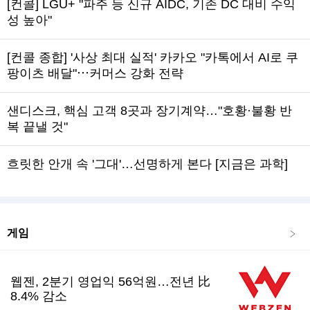
[컨콜] LGU+ "파주 등 신규 AIDC, 기존 DC 대비 수익
성 높아"
[컨콜 종합] '사상 최대 실적' 카카오 "카톡에서 AI로 쿠
팡이츠 배달"⋯커머스 강화 전략
샌디스크, 핵심 고객 8곳과 장기계약…"호황·불황 반
복 끝낼 것"
흐릿한 안개 속 '그대'…선명하게 본다 [지금은 과학]
게임
웹젠, 2분기 영업익 56억원…전년 比
8.4% 감소