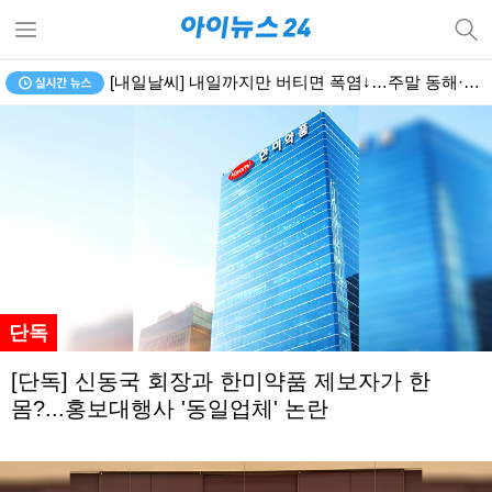
[속보] 日 "北, 탄도미사일 가능성 물체 발사…올 들어 6번째
단독
[단독] 신동국 회장과 한미약품 제보자가 한
몸?...홍보대행사 '동일업체' 논란