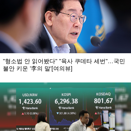
"형소법 안 읽어봤다" "육사 쿠데타 세번"…국민
불안 키운 '李의 말'[여의뷰]