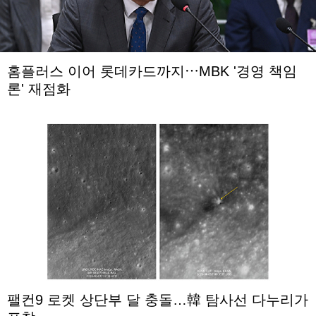
홈플러스 이어 롯데카드까지⋯MBK '경영 책임
론' 재점화
팰컨9 로켓 상단부 달 충돌…韓 탐사선 다누리가