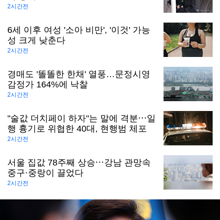
2시간전
6세 이후 여성 '소아 비만', '이것' 가능
성 크게 낮춘다
2시간전
경매도 '똘똘한 한채' 열풍…문정시영
감정가 164%에 낙찰
2시간전
"술값 더치페이 하자"는 말에 격분⋯일
행 흉기로 위협한 40대, 현행범 체포
2시간전
서울 집값 78주째 상승⋯강남 관망속
중구·중랑이 끌었다
2시간전