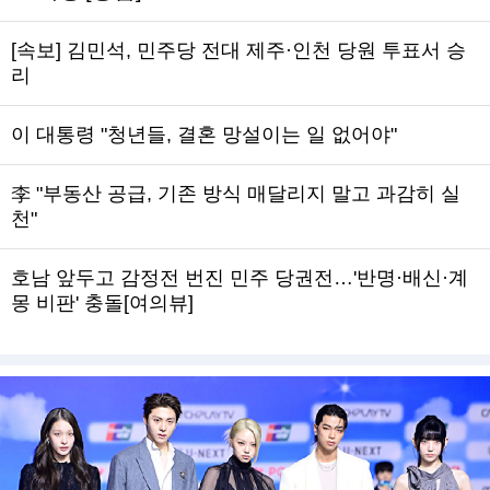
[속보] 김민석, 민주당 전대 제주·인천 당원 투표서 승
리
이 대통령 "청년들, 결혼 망설이는 일 없어야"
李 "부동산 공급, 기존 방식 매달리지 말고 과감히 실
천"
호남 앞두고 감정전 번진 민주 당권전…'반명·배신·계
몽 비판' 충돌[여의뷰]