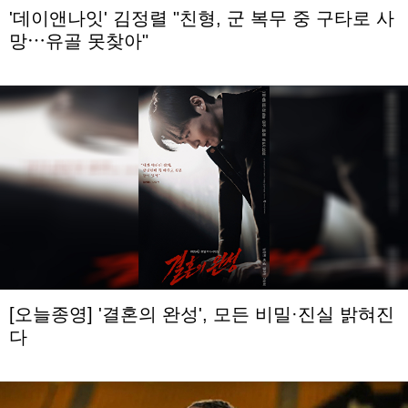
'데이앤나잇' 김정렬 "친형, 군 복무 중 구타로 사
망⋯유골 못찾아"
[오늘종영] '결혼의 완성', 모든 비밀·진실 밝혀진
다