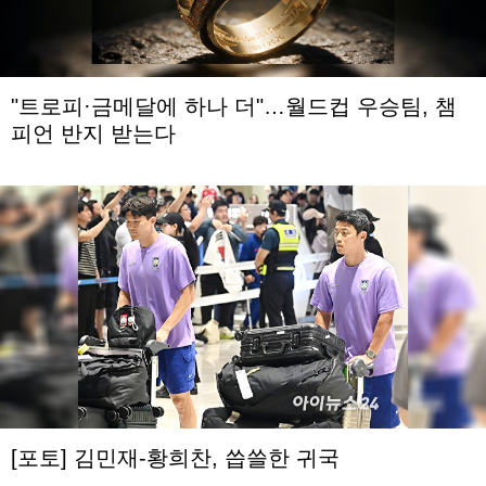
"트로피·금메달에 하나 더"…월드컵 우승팀, 챔
피언 반지 받는다
[포토] 김민재-황희찬, 씁쓸한 귀국