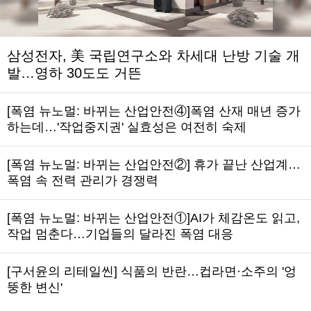
삼성전자, 美 국립연구소와 차세대 난방 기술 개
발…영하 30도도 거뜬
[폭염 뉴노멀: 바뀌는 산업안전④]폭염 산재 매년 증가
하는데…'작업중지권' 실효성은 여전히 숙제
[폭염 뉴노멀: 바뀌는 산업안전②] 휴가 끝난 산업계…
폭염 속 전력 관리가 경쟁력
[폭염 뉴노멀: 바뀌는 산업안전①]AI가 체감온도 읽고,
작업 멈춘다…기업들의 달라진 폭염 대응
[구서윤의 리테일씬] 식품의 반란…컵라면·소주의 '엉
뚱한 변신'