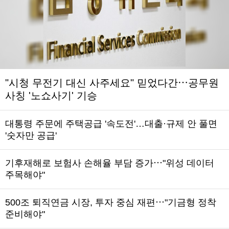
"시청 무전기 대신 사주세요" 믿었다간⋯공무원
사칭 '노쇼사기' 기승
대통령 주문에 주택공급 '속도전'…대출·규제 안 풀면
'숫자만 공급'
기후재해로 보험사 손해율 부담 증가⋯"위성 데이터
주목해야"
500조 퇴직연금 시장, 투자 중심 재편⋯"기금형 정착
준비해야"