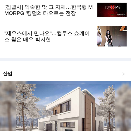
[겜별사] 익숙한 맛 그 자체…한국형 M
MORPG '킹덤2: 타오르는 전장
"제우스에서 만나요"…컴투스 쇼케이
스 찾은 배우 박지현
산업