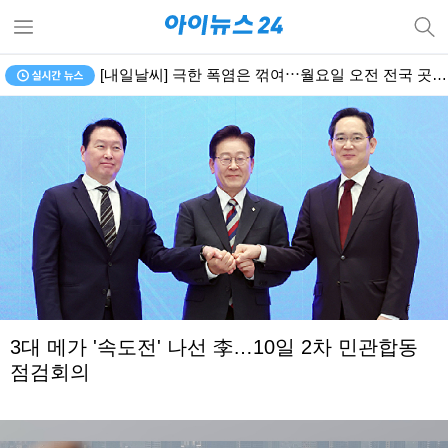
김민석, '강원·TK'서도 정청래에 신승…누적 1.48%p 차 [종합]
3대 메가 '속도전' 나선 李…10일 2차 민관합동
점검회의