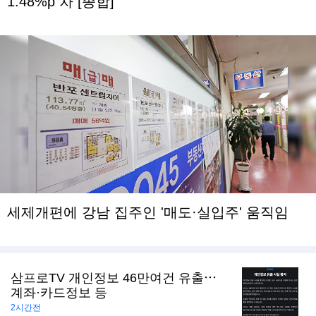
1.48%p 차 [종합]
세제개편에 강남 집주인 '매도·실입주' 움직임
삼프로TV 개인정보 46만여건 유출⋯
계좌·카드정보 등
2시간전