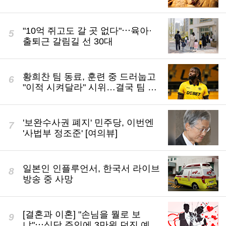
"10억 쥐고도 갈 곳 없다"⋯육아·
출퇴근 갈림길 선 30대
황희찬 팀 동료, 훈련 중 드러눕고
"이적 시켜달라" 시위…결국 팀 훈
련까지 취소
'보완수사권 폐지' 민주당, 이번엔
'사법부 정조준' [여의뷰]
일본인 인플루언서, 한국서 라이브
방송 중 사망
[결혼과 이혼] "손님을 뭘로 보
냐"⋯식당 주인에 3만원 던진 예비