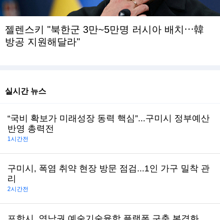
젤렌스키 "북한군 3만~5만명 러시아 배치⋯韓
방공 지원해달라"
실시간 뉴스
“국비 확보가 미래성장 동력 핵심”...구미시 정부예산
반영 총력전
1시간전
구미시, 폭염 취약 현장 방문 점검...1인 가구 밀착 관
리
2시간전
포항시, 영남권 예술기술융합 플랫폼 구축 본격화…