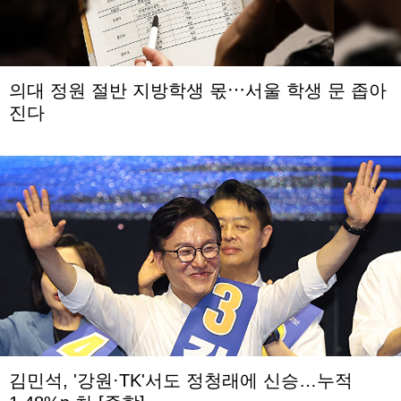
의대 정원 절반 지방학생 몫⋯서울 학생 문 좁아
진다
김민석, '강원·TK'서도 정청래에 신승…누적