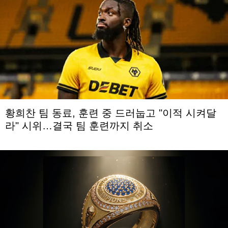
황희찬 팀 동료, 훈련 중 드러눕고 "이적 시켜달
라" 시위…결국 팀 훈련까지 취소