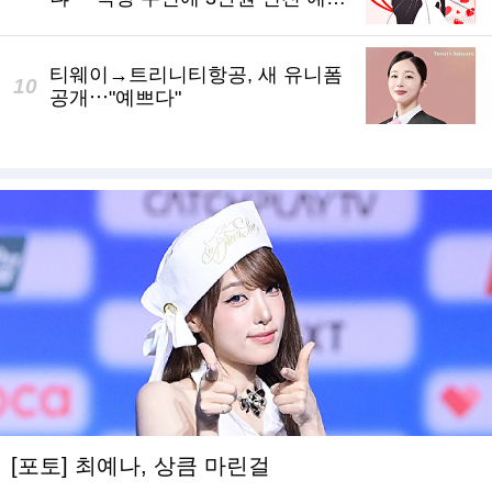
신랑
티웨이→트리니티항공, 새 유니폼
공개⋯"예쁘다"
[포토] 최예나, 상큼 마린걸