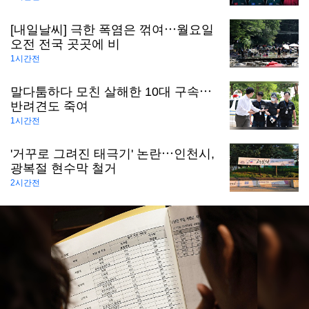
[내일날씨] 극한 폭염은 꺾여⋯월요일
오전 전국 곳곳에 비
1시간전
말다툼하다 모친 살해한 10대 구속⋯
반려견도 죽여
1시간전
'거꾸로 그려진 태극기' 논란⋯인천시,
광복절 현수막 철거
2시간전