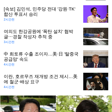
[속보] 김민석, 민주당 전대 '강원·TK'
합산 투표서 승리
2시간전
여의도 한강공원에 '폭탄 설치' 협박
글⋯경찰 작성자 추적 중
3시간전
中 희토류 수출 조이자…美·日 '탈중국
공급망' 속도
4시간전
이란, 호르무즈 재개방 조건 제시…美
에 철군·배상 요구
4시간전