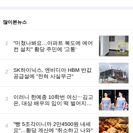
많이본뉴스
"미쳤나봐요…아파트 복도에 에어
컨 설치" 황당 주민에 '고통'
SK하이닉스, 엔비디아 HBM 반값
공급설에 "전혀 사실무근"
이러니 한예종 10학번 여신⋯김고
은, 대상 배우의 입이 떡 벌어지는
실물 미모 [엔터포커싱]
"빵 5조각이니까 2만4500원 내세
요"…황당 계산에 "취소하고 나와"