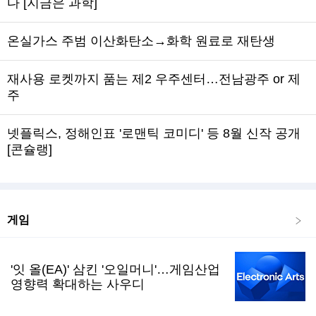
다 [지금은 과학]
온실가스 주범 이산화탄소→화학 원료로 재탄생
재사용 로켓까지 품는 제2 우주센터…전남광주 or 제
주
넷플릭스, 정해인표 '로맨틱 코미디' 등 8월 신작 공개
[콘슐랭]
게임
'잇 올(EA)' 삼킨 '오일머니'…게임산업
영향력 확대하는 사우디