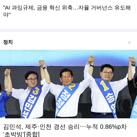
"AI 과잉규제, 금융 혁신 위축…자율 거버넌스 유도해
야"
정치
김민석, 제주·인천 경선 승리⋯누적 0.86%p차
'초박빙'[종합]