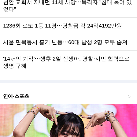
천안 교회서 지내던 11세 사망⋯목격자 "침대 묶여 있
었다"
1236회 로또 1등 11명⋯당첨금 각 24억4192만원
서울 면목동서 흉기 난동⋯60대 남성 2명 모두 숨져
'14㎞의 기적'⋯생후 2일 신생아, 경찰·시민 협력으로
생명 구해
연예·스포츠