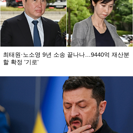
최태원·노소영 9년 소송 끝나나…9440억 재산분
할 확정 '기로'