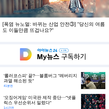
[폭염 뉴노멀: 바뀌는 산업 안전③] "당신의 여름
도 이들만큼 뜨겁나요?"
'롤러코스피' 끝?⋯블룸버그 "레버리지
과열 해소된 듯"
41분전
'오징어게임' 미국판 제작 중단⋯"넷플
릭스 우선순위서 밀렸다"
1시간전