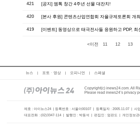
421
[공지] 엠톡 창간 4주년 선물 대잔치!
420
[본사 후원] 콘텐츠산업연합회 자율규제토론회 개
419
[이벤트] 동영상으로 태극전사들 응원하고 PDP, 최
<이전
11
12
13
뉴스
포토ㆍ영상
오피니언
스페셜
|
|
|
Copyright(c) inews24.com. All R
Please read inews24’s privacy po
제호 : 아이뉴스24 | 등록번호 : 서울아00107 | 등록일자 : 2005.11.07 |
대표전화 : (02)3347-114 | 발행인 : 박동석 | 편집인 : 엄판도 | 개인