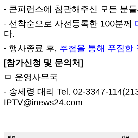
- 콘퍼런스에 참관해주신 모든 분
- 선착순으로 사전등록한 100분께
다.
- 행사종료 후,
추첨을 통해 푸짐한
[참가신청 및 문의처]
ㅁ 운영사무국
- 송세령 대리 Tel. 02-3347-114(213),
IPTV@inews24.com
번호
제목