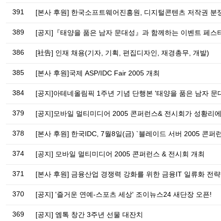
391
[본사 후원] 한국소프트웨어진흥원, 디지털콘텐츠 저작권 분쟁
389
[공지]『태양을 품은 남자 문대성』과 함께하는 이벤트 페스
386
[社告] 인재 채용(기자, 기획, 편집디자인, 재경총무, 개발)
385
[본사 후원]국제 ASP/IDC Fair 2005 개최
384
[공지]아테네올림픽 1주년 기념 단행본 '태양을 품은 남자 문
379
[공지]모바일 멀티미디어 2005 콘퍼런스& 전시회가 성황리
378
[본사 후원] 한국IDC, 7월8일(금) `블레이드 서버 2005 콘퍼
374
[공지] 모바일 멀티미디어 2005 콘퍼런스 & 전시회 개최
371
[본사 후원] 금융산업 경쟁력 강화를 위한 금융IT 일류화 전
370
[공지] '즐거운 연예-스포츠 세상' 조이뉴스24 새단장 오픈!
369
[공지] 엠톡 창간 3주년 선물 대잔치