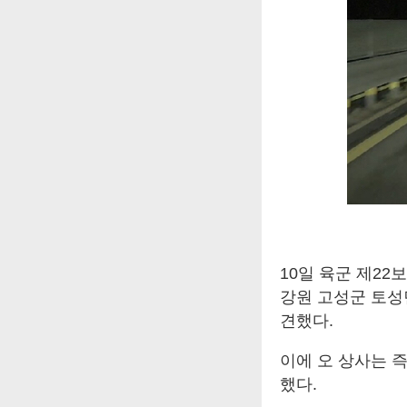
10일 육군 제2
강원 고성군 토성
견했다.
이에 오 상사는 
했다.