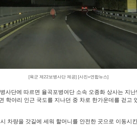
[육군 제22보병사단 제공] [사진=연합뉴스]
2보병사단에 따르면 율곡포병여단 소속 오종화 상사는 지난달
면 학야리 인근 국도를 지나던 중 차로 한가운데를 걷고 
즉시 차량을 갓길에 세워 할머니를 안전한 곳으로 이동시킨