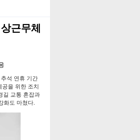
 비상근무체
응
가 추석 연휴 기간
제공을 위한 조치
경길 교통 혼잡과
강화도 마쳤다.