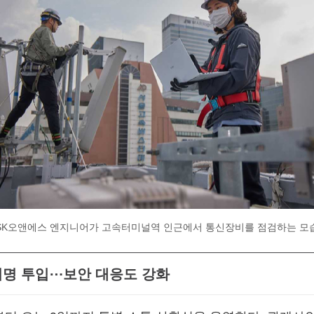
SK오앤에스 엔지니어가 고속터미널역 인근에서 통신장비를 점검하는 모습. 
00여명 투입⋯보안 대응도 강화