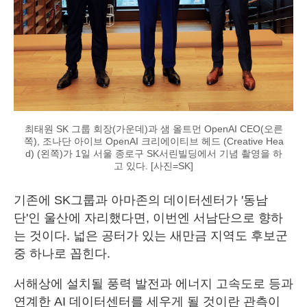
최태원 SK 그룹 회장(가운데)과 샘 올트먼 OpenAI CEO(오른
쪽), 조나단 아이브 OpenAI 크리에이티브 헤드 (Creative Hea
d) (왼쪽)가 1일 서울 종로구 SK서린빌딩에서 기념 촬영을 하
고 있다. [사진=SK]
기존에 SK그룹과 아마존의 데이터센터가 '동남
단'인 울산에 자리했다면, 이번엔 서남단으로 향하
는 것이다. 넓은 공터가 있는 새만금 지역도 후보군
중 하나로 꼽힌다.
서해상에 설치될 풍력 발전과 에너지 고속도로 등과
연계한 AI 데이터센터를 세우게 될 것이란 관측이