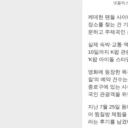
넷플릭스
케데헌 팬들 사이
장소를 찾는 건 
문하고 주제곡인 
실제 숙박·교통·액
10일까지 K팝 관
'K팝 아이돌 스타
영화에 등장한 목욕
질'의 예약 건수는
종로구에 있는 사
국인 관광객을 위
지난 7월 25일
어 찜질방 체험을
라는 후기를 남겼