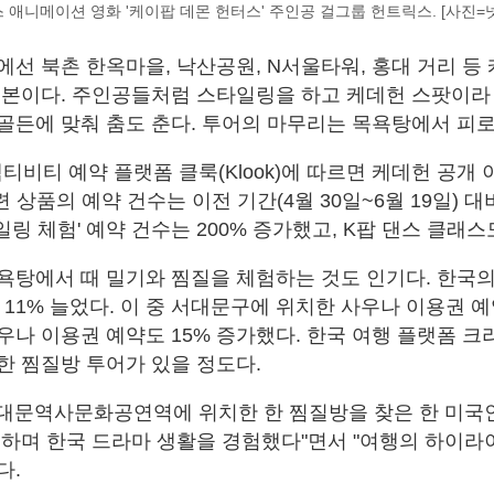
 애니메이션 영화 '케이팝 데몬 헌터스' 주인공 걸그룹 헌트릭스. [사진=
에선 북촌 한옥마을, 낙산공원, N서울타워, 홍대 거리 등
기본이다. 주인공들처럼 스타일링을 하고 케데헌 스팟이라
골든에 맞춰 춤도 춘다. 투어의 마무리는 목욕탕에서 피로
티비티 예약 플랫폼 클룩(Klook)에 따르면 케데헌 공개 
련 상품의 예약 건수는 이전 기간(4월 30일~6월 19일) 대
일링 체험' 예약 건수는 200% 증가했고, K팝 댄스 클래스도
탕에서 때 밀기와 찜질을 체험하는 것도 인기다. 한국의 '
 11% 늘었다. 이 중 서대문구에 위치한 사우나 이용권 예
우나 이용권 예약도 15% 증가했다. 한국 여행 플랫폼 
한 찜질방 투어가 있을 정도다.
 동대문역사문화공연역에 위치한 한 찜질방을 찾은 한 미국
 하며 한국 드라마 생활을 경험했다"면서 "여행의 하이라
다.