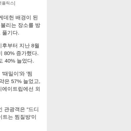
넷플릭스]
 케데헌 배경이 된
 불리는 장소를 방
 풀기다.
이후부터 지난 8월
비 80% 증가했다.
 40% 늘었다.
때밀이'와 '찜
약은 57% 늘었고,
크리에이트립에선 외
인 관광객은 "드디
이트는 찜질방'이