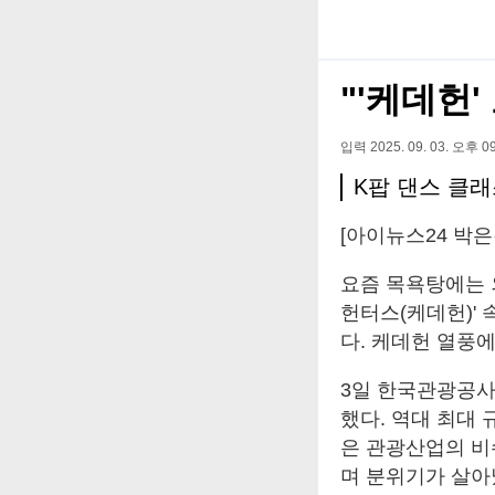
"'케데헌'
입력 2025. 09. 03. 오후 09
K팝 댄스 클
[아이뉴스24 박은
요즘 목욕탕에는 
헌터스(케데헌)'
다. 케데헌 열풍
3일 한국관광공사
했다. 역대 최대 
은 관광산업의 비수
며 분위기가 살아