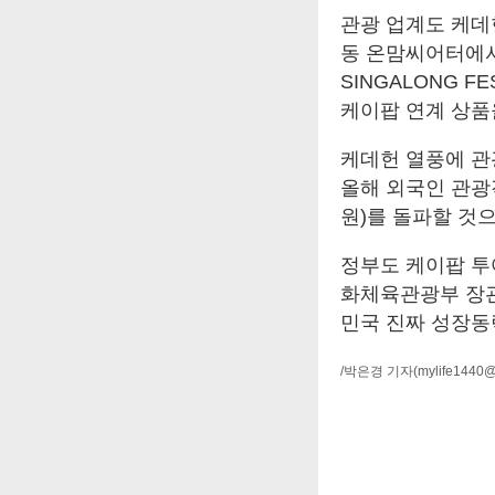
관광 업계도 케데헌
동 온맘씨어터에서 
SINGALONG F
케이팝 연계 상품
케데헌 열풍에 관
올해 외국인 관광객
원)를 돌파할 것
정부도 케이팝 투어
화체육관광부 장관
민국 진짜 성장동
/박은경 기자
(mylife1440