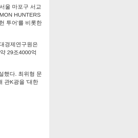
 서울 마포구 서교
ON HUNTERS
데헌 투어'를 비롯한
현대경제연구원은
약 29조4000억
신설했다. 최위형 문
 관K광을 '대한