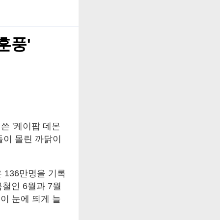
훈풍'
쓴 '케이팝 데몬
들이 몰린 까닭이
 136만명을 기록
름철인 6월과 7월
이 눈에 띄게 늘