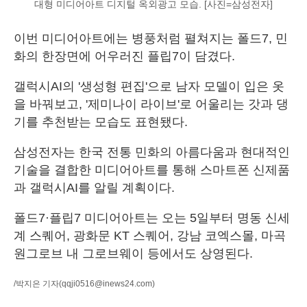
대형 미디어아트 디지털 옥외광고 모습. [사진=삼성전자]
이번 미디어아트에는 병풍처럼 펼쳐지는 폴드7, 민
화의 한장면에 어우러진 플립7이 담겼다.
갤럭시AI의 '생성형 편집'으로 남자 모델이 입은 옷
을 바꿔보고, '제미나이 라이브'로 어울리는 갓과 댕
기를 추천받는 모습도 표현됐다.
삼성전자는 한국 전통 민화의 아름다움과 현대적인
기술을 결합한 미디어아트를 통해 스마트폰 신제품
과 갤럭시AI를 알릴 계획이다.
폴드7·플립7 미디어아트는 오는 5일부터 명동 신세
계 스퀘어, 광화문 KT 스퀘어, 강남 코엑스몰, 마곡
원그로브 내 그로브웨이 등에서도 상영된다.
/박지은 기자
(qqji0516@inews24.com)