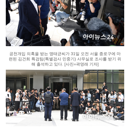
공천개입 의혹을 받는 명태균씨가 31일 오전 서울 종로구에 마
련된 김건희 특검팀(특별검사 민중기) 사무실로 조사를 받기 위
해 출석하고 있다. [사진=곽영래 기자]