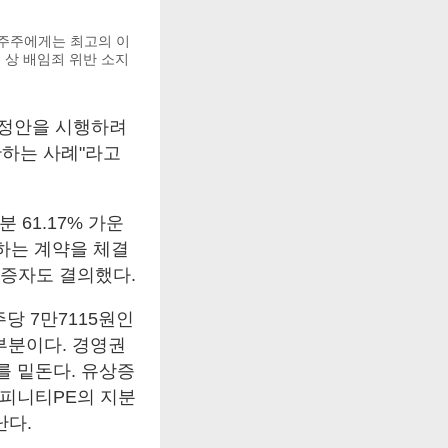
대주주에게는 최고의 이
상 배임죄 위반 소지
개정안을 시행하려
반하는 사례"라고
61.17% 가운
에 매각하는 계약을 체결
상증자도 결의했다.
당 7만7115원인
부분이다. 경영권
가를 밑돈다. 유상증
어피니티PE의 지분
난다.