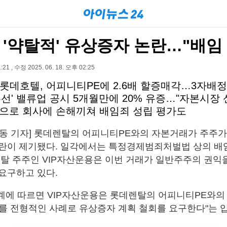
 '약탈적' 유상증자 논란…"배임
:21 , 수정 2025. 06. 18. 오후 02:25
롯데호텔, 어피니티PE에 2.6배 할증매각…3자배
선' 밸류업 공시 5개월만에 20% 유증…"자본시장 
으로 회사에 손해끼쳐 배임죄 성립 평가도
현동 기자] 롯데렌탈의 어피니티PE와의 자본거래가 주주
란이 제기됐다. 일각에서는 특정경제범죄처벌법 상의 배
렌탈 주주인 VIP자산운용은 이번 거래가 일반주주의 권익
요구하고 있다.
계에 따르면 VIP자산운용은 롯데렌탈의 어피니티PE와의
를 전형적인 사례로 유상증자 계획 철회를 요구한다"는 